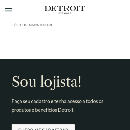
Pular
Pular
para
para
navegação
o
conteúdo
INÍCIO
P C M MONTEIRO ME
ÁREA DO LOJISTA
A DETROIT
A MONTMARTRE
PRODUTOS
Sou lojista!
CONTATO
Faça seu cadastro e tenha acesso a todos os
produtos e benefícios Detroit.
QUERO ME CADASTRAR