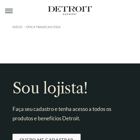
Pular
Pular
para
para
navegação
o
conteúdo
INÍCIO
OTICA TRADICAO LTDA
ÁREA DO LOJISTA
A DETROIT
A MONTMARTRE
PRODUTOS
Sou lojista!
CONTATO
Faça seu cadastro e tenha acesso a todos os
produtos e benefícios Detroit.
QUERO ME CADASTRAR