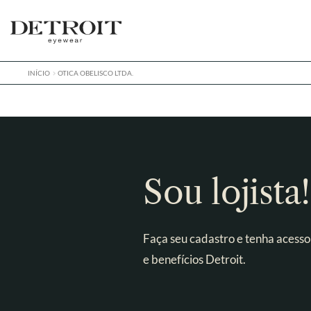
Pular
Pular
para
para
navegação
o
conteúdo
INÍCIO
OTICA OBELISCO LTDA.
Sou lojista!
Faça seu cadastro e tenha acesso
e benefícios Detroit.