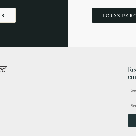
AR
LOJAS PAR
Re
ema