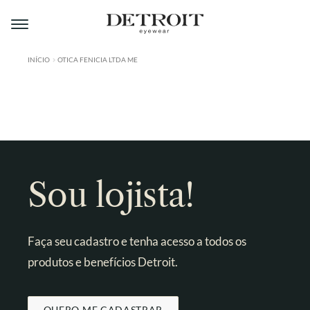
Pular
Pular
para
para
navegação
o
conteúdo
INÍCIO
OTICA FENICIA LTDA ME
ÁREA DO LOJISTA
A DETROIT
A MONTMARTRE
PRODUTOS
Sou lojista!
CONTATO
Faça seu cadastro e tenha acesso a todos os
produtos e benefícios Detroit.
QUERO ME CADASTRAR