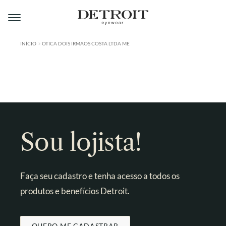
Pular
Pular
para
para
navegação
o
conteúdo
INÍCIO
OTICA DOIS IRMAOS COSTA LTDA ME
ÁREA DO LOJISTA
A DETROIT
A MONTMARTRE
PRODUTOS
Sou lojista!
CONTATO
Faça seu cadastro e tenha acesso a todos os
produtos e benefícios Detroit.
QUERO ME CADASTRAR