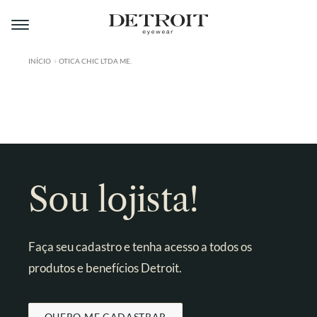
Pular
Pular
para
para
navegação
o
conteúdo
INÍCIO
OTICA CHIC LTDA ME.
ÁREA DO LOJISTA
A DETROIT
A MONTMARTRE
PRODUTOS
Sou lojista!
CONTATO
Faça seu cadastro e tenha acesso a todos os
produtos e benefícios Detroit.
QUERO ME CADASTRAR