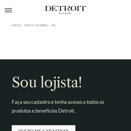
Pular
Pular
para
para
navegação
o
conteúdo
INÍCIO
OTICA C W EIRELI – ME
ÁREA DO LOJISTA
A DETROIT
A MONTMARTRE
PRODUTOS
Sou lojista!
CONTATO
Faça seu cadastro e tenha acesso a todos os
produtos e benefícios Detroit.
QUERO ME CADASTRAR