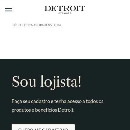
Pular
Pular
para
para
navegação
o
conteúdo
INÍCIO
OTICA ANDRADENSE LTDA
ÁREA DO LOJISTA
A DETROIT
A MONTMARTRE
PRODUTOS
Sou lojista!
CONTATO
Faça seu cadastro e tenha acesso a todos os
produtos e benefícios Detroit.
QUERO ME CADASTRAR