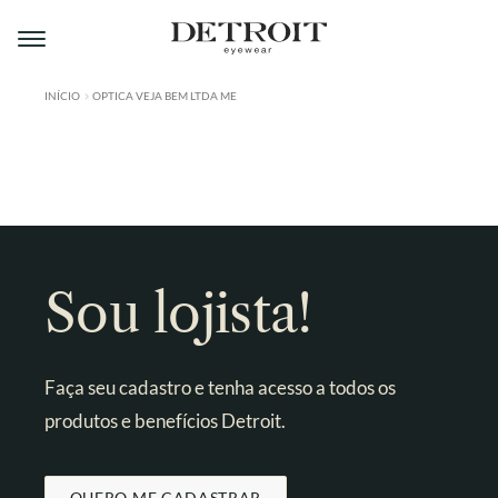
Pular
Pular
para
para
navegação
o
conteúdo
INÍCIO
OPTICA VEJA BEM LTDA ME
ÁREA DO LOJISTA
A DETROIT
A MONTMARTRE
PRODUTOS
Sou lojista!
CONTATO
Faça seu cadastro e tenha acesso a todos os
produtos e benefícios Detroit.
QUERO ME CADASTRAR