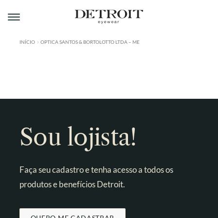
Pular
Pular
para
para
navegação
o
conteúdo
INÍCIO
OPTICA SANTOS & BORTOLOTTO LTDA – ME
ÁREA DO LOJISTA
A DETROIT
A MONTMARTRE
PRODUTOS
Sou lojista!
CONTATO
Faça seu cadastro e tenha acesso a todos os
produtos e benefícios Detroit.
QUERO ME CADASTRAR