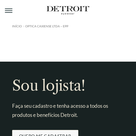
Pular
Pular
para
para
navegação
o
conteúdo
INÍCIO
OPTICA CAXIENSE LTDA – EPP
ÁREA DO LOJISTA
A DETROIT
A MONTMARTRE
PRODUTOS
Sou lojista!
CONTATO
Faça seu cadastro e tenha acesso a todos os
produtos e benefícios Detroit.
QUERO ME CADASTRAR