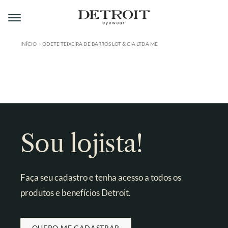
Pular
Pular
para
para
navegação
o
conteúdo
INÍCIO
ODETE TEIXEIRA DE BARROS LOT & CIA LTDA ME
ÁREA DO LOJISTA
A DETROIT
A MONTMARTRE
PRODUTOS
Sou lojista!
CONTATO
Faça seu cadastro e tenha acesso a todos os
produtos e benefícios Detroit.
QUERO ME CADASTRAR