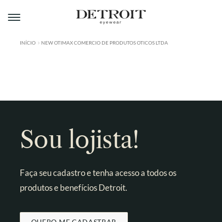
Pular
Pular
para
para
navegação
o
conteúdo
INÍCIO
NEW OTIMAX COMERCIO DE PRODUTOS OTICOS LTDA
ÁREA DO LOJISTA
A DETROIT
A MONTMARTRE
PRODUTOS
Sou lojista!
CONTATO
Faça seu cadastro e tenha acesso a todos os
produtos e benefícios Detroit.
QUERO ME CADASTRAR