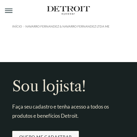
Pular
Pular
para
para
navegação
o
conteúdo
INÍCIO
NAVARRO FERNANDEZ & NAVARRO FERNANDEZ LTDA ME
ÁREA DO LOJISTA
A DETROIT
A MONTMARTRE
PRODUTOS
Sou lojista!
CONTATO
Faça seu cadastro e tenha acesso a todos os
produtos e benefícios Detroit.
QUERO ME CADASTRAR