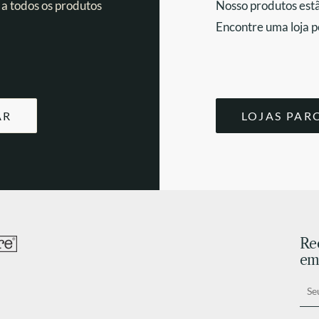
 a todos os produtos
Nosso produtos estã
Encontre uma loja p
AR
LOJAS PAR
Re
ema