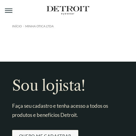
Pular
Pular
para
para
navegação
o
conteúdo
INÍCIO
MINHA OTICA LTDA
ÁREA DO LOJISTA
A DETROIT
A MONTMARTRE
PRODUTOS
Sou lojista!
CONTATO
Faça seu cadastro e tenha acesso a todos os
produtos e benefícios Detroit.
QUERO ME CADASTRAR