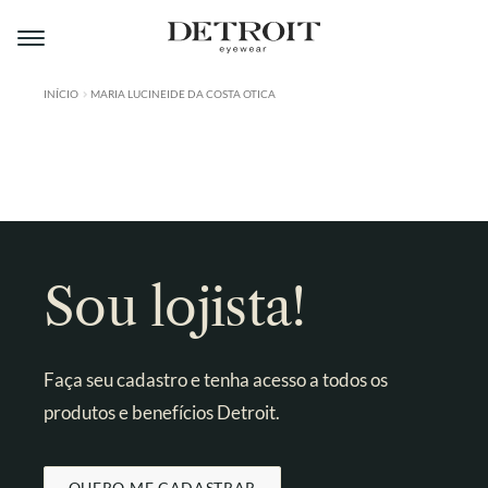
Pular
Pular
para
para
navegação
o
conteúdo
INÍCIO
MARIA LUCINEIDE DA COSTA OTICA
ÁREA DO LOJISTA
A DETROIT
A MONTMARTRE
PRODUTOS
Sou lojista!
CONTATO
Faça seu cadastro e tenha acesso a todos os
produtos e benefícios Detroit.
QUERO ME CADASTRAR