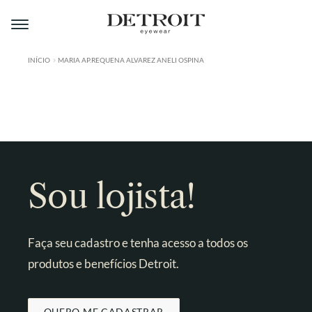
Pular
Pular
para
para
navegação
o
conteúdo
INÍCIO
MARIA AP.REQUENA ALVAREZ ANELI OSPINA
ÁREA DO LOJISTA
A DETROIT
A MONTMARTRE
PRODUTOS
Sou lojista!
CONTATO
Faça seu cadastro e tenha acesso a todos os
produtos e benefícios Detroit.
QUERO ME CADASTRAR