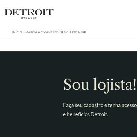
Pular
Pular
para
para
navegação
o
conteúdo
INÍCIO
MARCIA A.C.MANFREDINI & CIA LTDA EPP
Sou lojista!
Faça seu cadastro e tenha acesso
e benefícios Detroit.