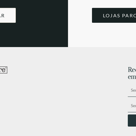
AR
LOJAS PAR
Re
ema