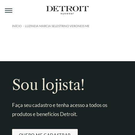
Pular
Pular
para
para
navegação
o
conteúdo
INÍCIO
LUZINEIA MARCIA SELESTRINO VERONEIS ME
ÁREA DO LOJISTA
A DETROIT
A MONTMARTRE
PRODUTOS
Sou lojista!
CONTATO
Faça seu cadastro e tenha acesso a todos os
produtos e benefícios Detroit.
QUERO ME CADASTRAR