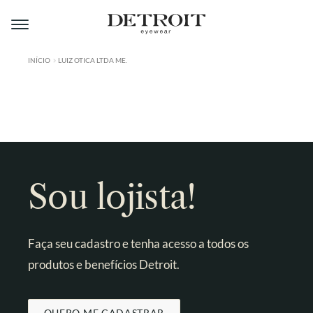
Pular
Pular
para
para
navegação
o
conteúdo
INÍCIO
LUIZ OTICA LTDA ME.
ÁREA DO LOJISTA
A DETROIT
A MONTMARTRE
PRODUTOS
Sou lojista!
CONTATO
Faça seu cadastro e tenha acesso a todos os
produtos e benefícios Detroit.
QUERO ME CADASTRAR