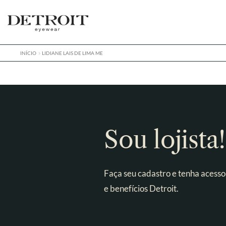
Pular
Pular
para
para
navegação
o
conteúdo
INÍCIO
LIDIANE LAIS DE LIMA ME
Sou lojista!
Faça seu cadastro e tenha acesso
e benefícios Detroit.