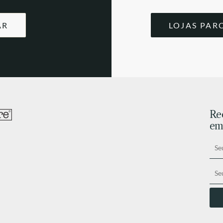
AR
LOJAS PAR
Re
ema