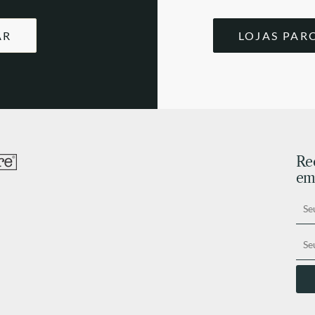
AR
LOJAS PAR
Re
ema