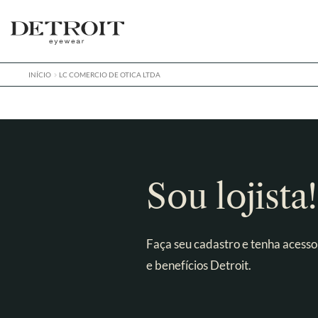
Pular
Pular
para
para
navegação
o
conteúdo
INÍCIO
LC COMERCIO DE OTICA LTDA
Sou lojista!
Faça seu cadastro e tenha acesso
e benefícios Detroit.