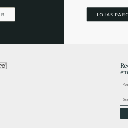
AR
LOJAS PAR
Re
ema