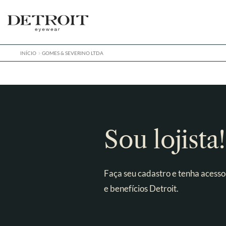
Pular
Pular
para
para
navegação
o
conteúdo
INÍCIO
GOMES & SEVERINO LTDA
Sou lojista!
Faça seu cadastro e tenha acesso
e benefícios Detroit.