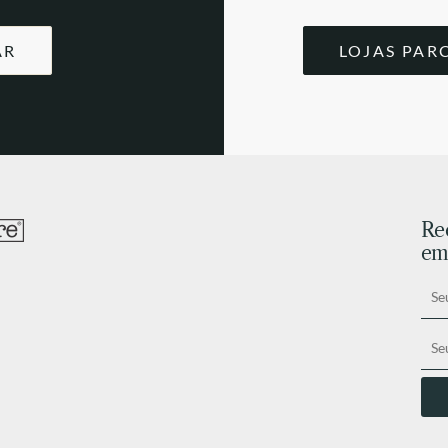
AR
LOJAS PAR
Re
ema