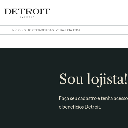
Pular
Pular
para
para
navegação
o
conteúdo
INÍCIO
GILBERTO TADEU DA SILVEIRA & CIA. LTDA.
Sou lojista!
Faça seu cadastro e tenha acesso
e benefícios Detroit.