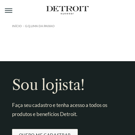
Pular
Pular
para
para
navegação
o
conteúdo
INÍCIO
G.Q.LIMA DA PAIXAO
ÁREA DO LOJISTA
A DETROIT
A MONTMARTRE
PRODUTOS
Sou lojista!
CONTATO
Faça seu cadastro e tenha acesso a todos os
produtos e benefícios Detroit.
QUERO ME CADASTRAR