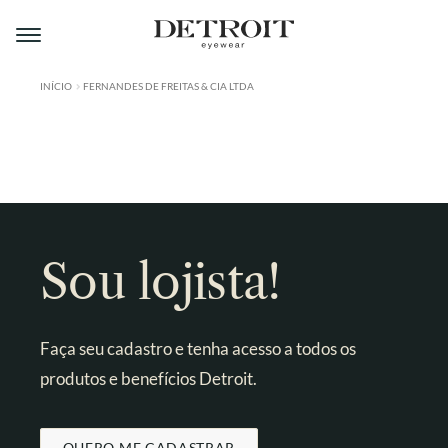
Pular
Pular
para
para
navegação
o
conteúdo
INÍCIO
FERNANDES DE FREITAS & CIA LTDA
ÁREA DO LOJISTA
A DETROIT
A MONTMARTRE
PRODUTOS
Sou lojista!
CONTATO
Faça seu cadastro e tenha acesso a todos os
produtos e benefícios Detroit.
QUERO ME CADASTRAR