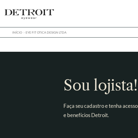
Pular
Pular
para
para
navegação
o
conteúdo
INÍCIO
EYE FIT OTICA DESIGN LTDA
Sou lojista!
Faça seu cadastro e tenha acesso
e benefícios Detroit.