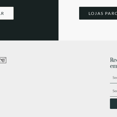
AR
LOJAS PAR
Re
ema