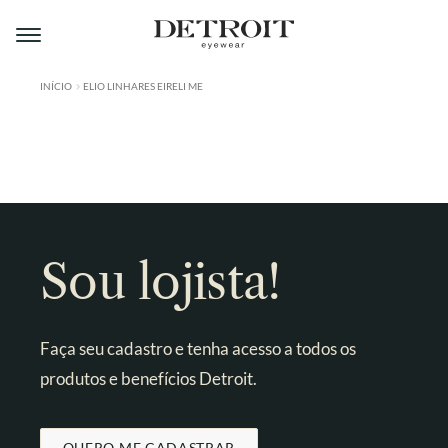
Pular
Pular
para
para
navegação
o
conteúdo
INÍCIO
ELIO LINHARES EIRELI ME
ÁREA DO LOJISTA
A DETROIT
A MONTMARTRE
PRODUTOS
Sou lojista!
CONTATO
Faça seu cadastro e tenha acesso a todos os
produtos e benefícios Detroit.
QUERO ME CADASTRAR