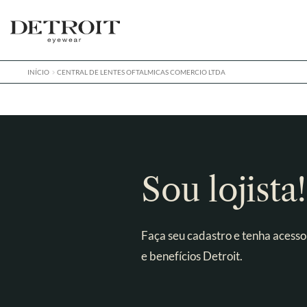
Pular
Pular
para
para
navegação
o
conteúdo
INÍCIO
CENTRAL DE LENTES OFTALMICAS COMERCIO LTDA
Sou lojista!
Faça seu cadastro e tenha acesso
e benefícios Detroit.