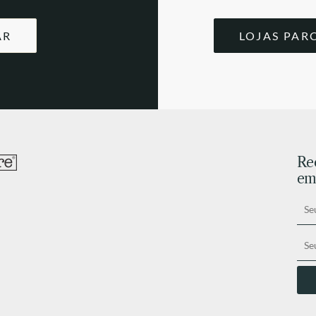
AR
LOJAS PAR
Re
ema