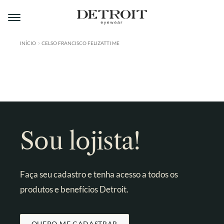
Pular
Pular
para
para
navegação
o
conteúdo
INÍCIO
CELSO FRANCISCO FELIZATTI ME
ÁREA DO LOJISTA
A DETROIT
A MONTMARTRE
PRODUTOS
Sou lojista!
CONTATO
Faça seu cadastro e tenha acesso a todos os
produtos e benefícios Detroit.
QUERO ME CADASTRAR