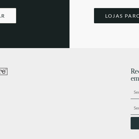
AR
LOJAS PAR
Re
ema