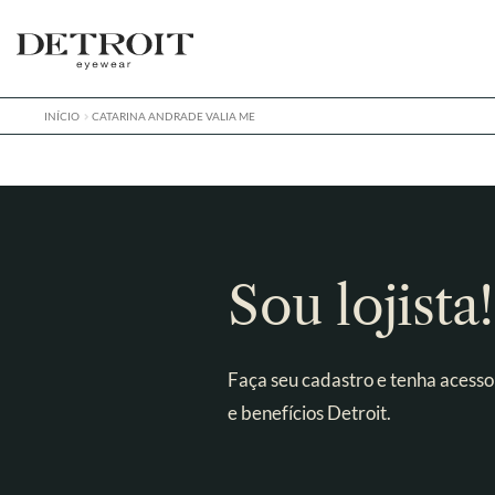
Pular
Pular
para
para
navegação
o
conteúdo
INÍCIO
CATARINA ANDRADE VALIA ME
Sou lojista!
Faça seu cadastro e tenha acesso
e benefícios Detroit.