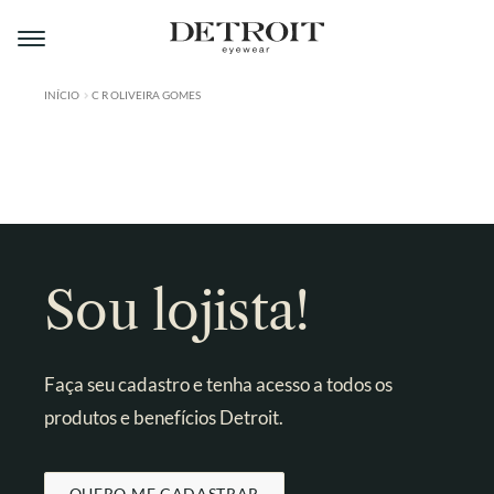
Pular
Pular
para
para
navegação
o
conteúdo
INÍCIO
C R OLIVEIRA GOMES
ÁREA DO LOJISTA
A DETROIT
A MONTMARTRE
PRODUTOS
Sou lojista!
CONTATO
Faça seu cadastro e tenha acesso a todos os
produtos e benefícios Detroit.
QUERO ME CADASTRAR