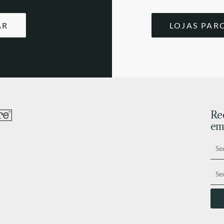
AR
LOJAS PAR
Re
ema