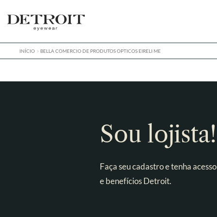
Pular
Pular
para
para
navegação
o
conteúdo
INÍCIO
BELLA COMERCIO DE PRODUTOS OPTICOS EIRELI ME
Sou lojista!
Faça seu cadastro e tenha acesso
e benefícios Detroit.