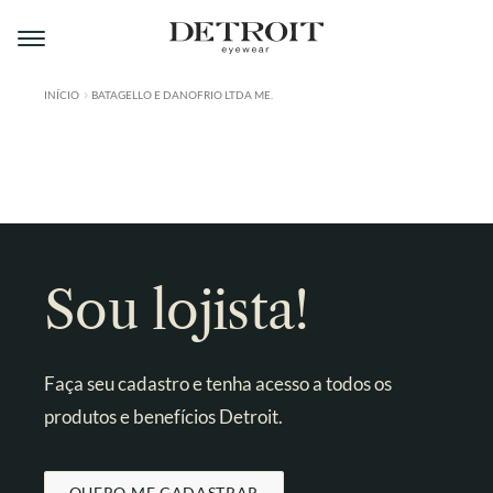
Pular
Pular
para
para
navegação
o
conteúdo
INÍCIO
BATAGELLO E DANOFRIO LTDA ME.
ÁREA DO LOJISTA
A DETROIT
A MONTMARTRE
PRODUTOS
Sou lojista!
CONTATO
Faça seu cadastro e tenha acesso a todos os
produtos e benefícios Detroit.
QUERO ME CADASTRAR