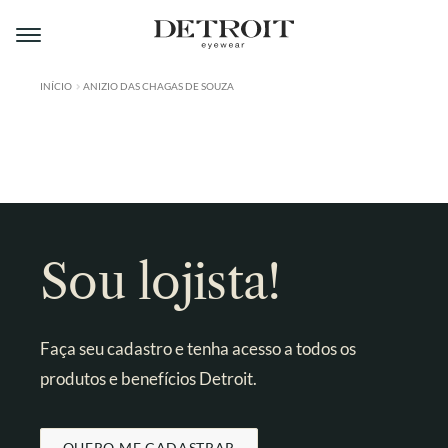
Pular
Pular
para
para
navegação
o
conteúdo
INÍCIO
ANIZIO DAS CHAGAS DE SOUZA
ÁREA DO LOJISTA
A DETROIT
A MONTMARTRE
PRODUTOS
Sou lojista!
CONTATO
Faça seu cadastro e tenha acesso a todos os
produtos e benefícios Detroit.
QUERO ME CADASTRAR