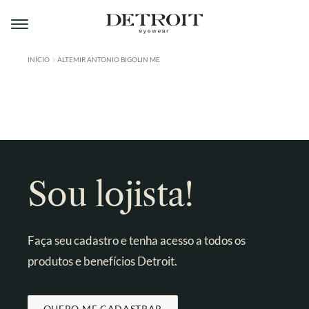
Pular
Pular
para
para
navegação
o
conteúdo
INÍCIO
ALTEMIR ANTONIO BIGOLIN ME
ÁREA DO LOJISTA
A DETROIT
A MONTMARTRE
PRODUTOS
Sou lojista!
CONTATO
Faça seu cadastro e tenha acesso a todos os
produtos e benefícios Detroit.
QUERO ME CADASTRAR