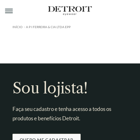
Pular
Pular
para
para
navegação
o
conteúdo
INÍCIO
A P I FERREIRA & CIA LTDA EPP
ÁREA DO LOJISTA
A DETROIT
A MONTMARTRE
PRODUTOS
Sou lojista!
CONTATO
Faça seu cadastro e tenha acesso a todos os
produtos e benefícios Detroit.
QUERO ME CADASTRAR